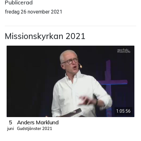
Publicerad
fredag 26 november 2021
Missionskyrkan 2021
1:05:56
5
Anders Marklund
Gudstjänster 2021
juni
n