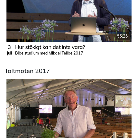
55:26
3
Hur stökigt kan det inte vara?
Bibelstudium med Mikael Tellbe 2017
juli
j
Tältmöten 2017