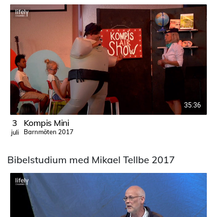
35:36
3
Kompis Mini
Barnmöten 2017
juli
j
Bibelstudium med Mikael Tellbe 2017