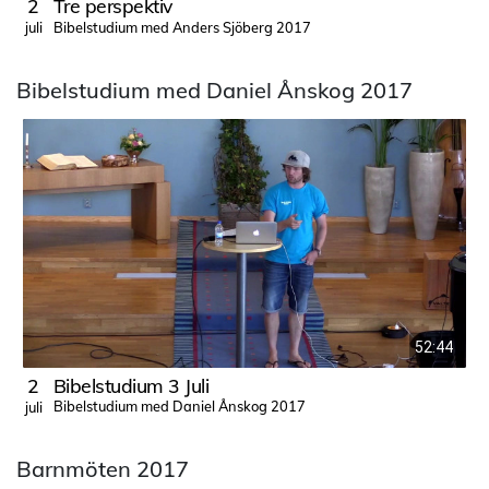
2
Tre perspektiv
Bibelstudium med Anders Sjöberg 2017
juli
j
Bibelstudium med Daniel Ånskog 2017
52:44
2
Bibelstudium 3 Juli
Bibelstudium med Daniel Ånskog 2017
juli
j
Barnmöten 2017