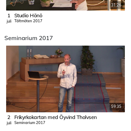
31:26
1
Studio Hönö
Tältmöten 2017
juli
j
Seminarium 2017
59:35
2
Frikyrkokartan med Öyvind Tholvsen
Seminarium 2017
juli
j