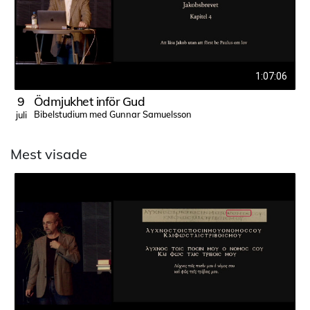
1:07:06
9
Ödmjukhet inför Gud
Bibelstudium med Gunnar Samuelsson
juli
j
Mest visade