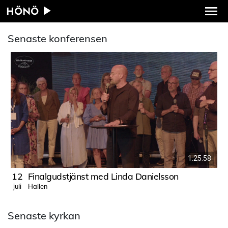
HÖNÖ
Senaste konferensen
1:25:58
12
Finalgudstjänst med Linda Danielsson
Hallen
juli
j
Senaste kyrkan