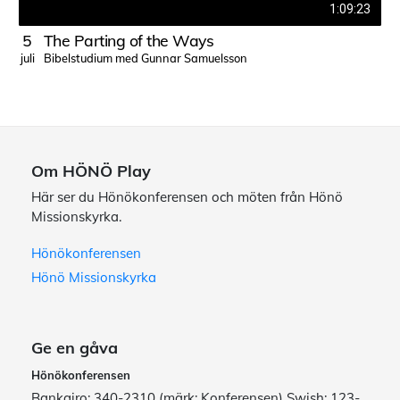
1:09:23
5
The Parting of the Ways
Bibelstudium med Gunnar Samuelsson
juli
j
Om HÖNÖ Play
Här ser du Hönökonferensen och möten från Hönö
Missionskyrka.
Hönökonferensen
Hönö Missionskyrka
Ge en gåva
Hönökonferensen
Bankgiro: 340-2310 (märk: Konferensen) Swish: 123-