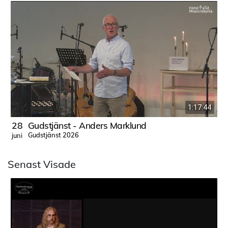
1:17:44
28
Gudstjänst - Anders Marklund
Gudstjänst 2026
juni
j
Senast Visade