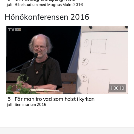
Bibelstudium med Magnus Malm 2016
juli
j
Hönökonferensen 2016
1:30:10
5
Får man tro vad som helst i kyrkan
Seminarium 2016
juli
j