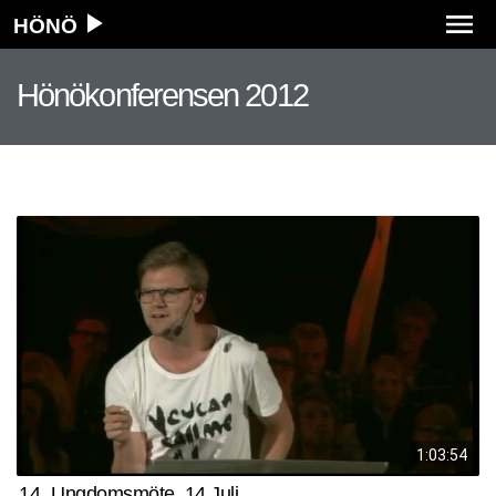
HÖNÖ
Hönökonferensen 2012
1:03:54
14
Ungdomsmöte, 14 Juli