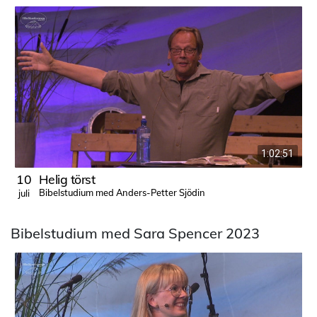
1:02:51
10
Helig törst
Bibelstudium med Anders-Petter Sjödin
juli
j
Bibelstudium med Sara Spencer 2023