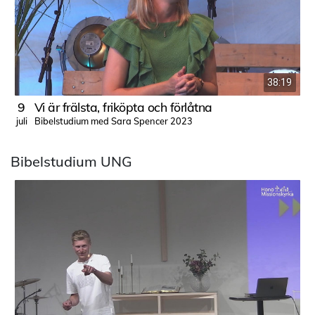
38:19
9
Vi är frälsta, friköpta och förlåtna
Bibelstudium med Sara Spencer 2023
juli
j
Bibelstudium UNG