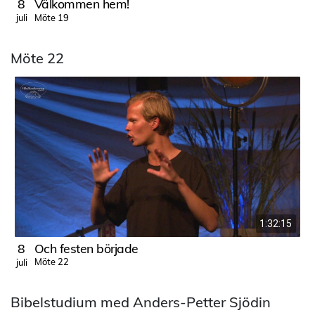
8
Välkommen hem!
Möte 19
juli
j
Möte 22
1:32:15
8
Och festen började
Möte 22
juli
j
Bibelstudium med Anders-Petter Sjödin