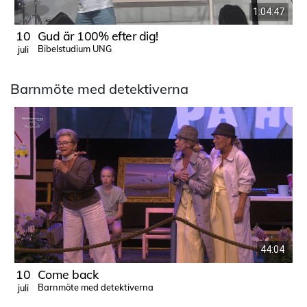
1:04:47
10
Gud är 100% efter dig!
Bibelstudium UNG
juli
j
Barnmöte med detektiverna
44:04
10
Come back
Barnmöte med detektiverna
juli
j