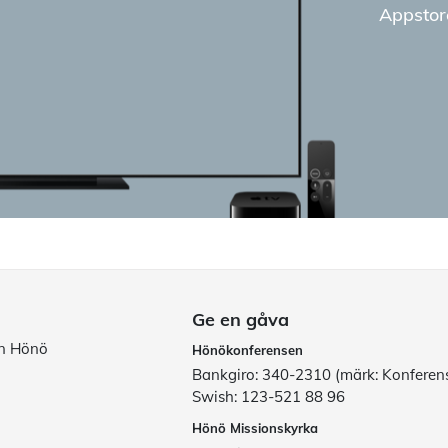
Appstor
Ge en gåva
ån Hönö
Hönökonferensen
Bankgiro: 340-2310 (märk: Konferen
Swish: 123-521 88 96
Hönö Missionskyrka