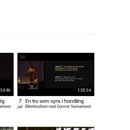
54:46
1:05:54
ig
7
En tro som syns i handling
6
Tron som h
elsson
Bibelstudium med Gunnar Samuelsson
Bibelstudium
juli
juli