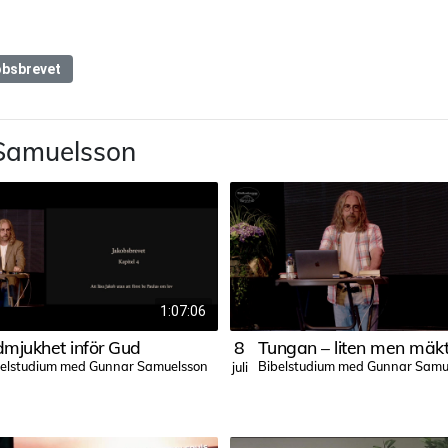
bsbrevet
Samuelsson
1:07:06
mjukhet inför Gud
8
Tungan – liten men mäkt
belstudium med Gunnar Samuelsson
Bibelstudium med Gunnar Samu
juli