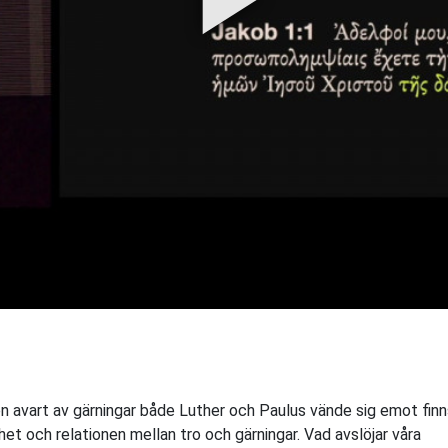
en avart av gärningar både Luther och Paulus vände sig emot finn
skhet och relationen mellan tro och gärningar. Vad avslöjar våra