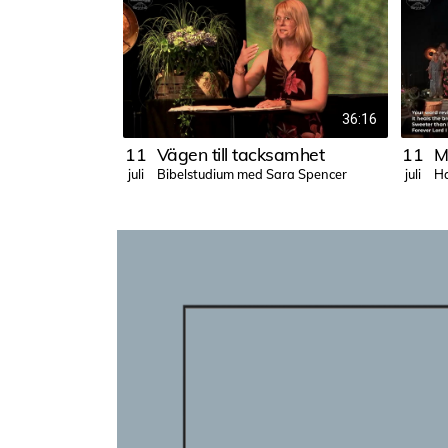
36:16
11
Vägen till tacksamhet
11
Bibelstudium med Sara Spencer
Ha
juli
juli