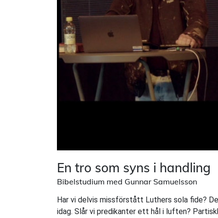
En tro som syns i handling
Bibelstudium med Gunnar Samuelsson
Har vi delvis missförstått Luthers sola fide? D
idag. Slår vi predikanter ett hål i luften? Parti