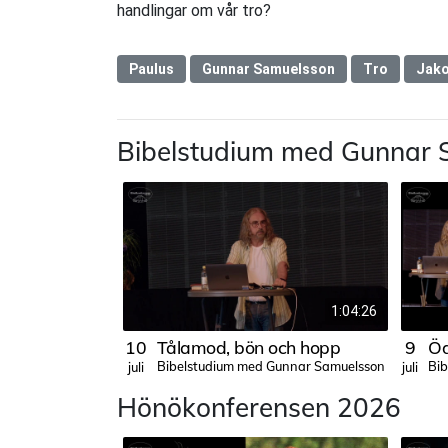
handlingar om vår tro?
Paulus
Gunnar Samuelsson
Tro
Jako
Bibelstudium med Gunnar 
1:04:26
10
Tålamod, bön och hopp
9
Öd
Bibelstudium med Gunnar Samuelsson
Bi
juli
juli
Hönökonferensen 2026