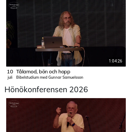
1:04:26
10
Tålamod, bön och hopp
Bibelstudium med Gunnar Samuelsson
juli
j
Hönökonferensen 2026