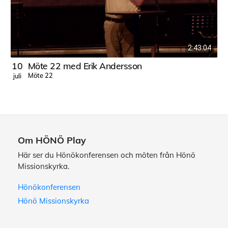
2:43:04
10
Möte 22 med Erik Andersson
Möte 22
juli
j
Om HÖNÖ Play
Här ser du Hönökonferensen och möten från Hönö
Missionskyrka.
Hönökonferensen
Hönö Missionskyrka