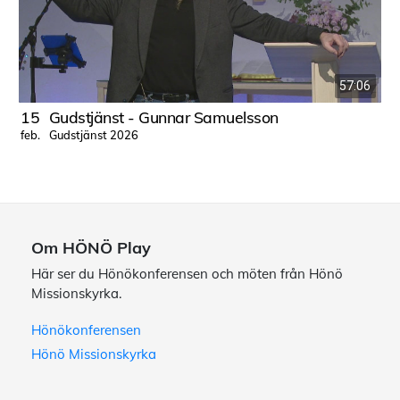
57:06
15
Gudstjänst - Gunnar Samuelsson
Gudstjänst 2026
feb.
j
Om HÖNÖ Play
Här ser du Hönökonferensen och möten från Hönö
Missionskyrka.
Hönökonferensen
Hönö Missionskyrka