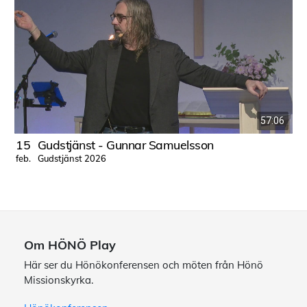
57:06
15
Gudstjänst - Gunnar Samuelsson
Gudstjänst 2026
feb.
f
Om HÖNÖ Play
Här ser du Hönökonferensen och möten från Hönö
Missionskyrka.