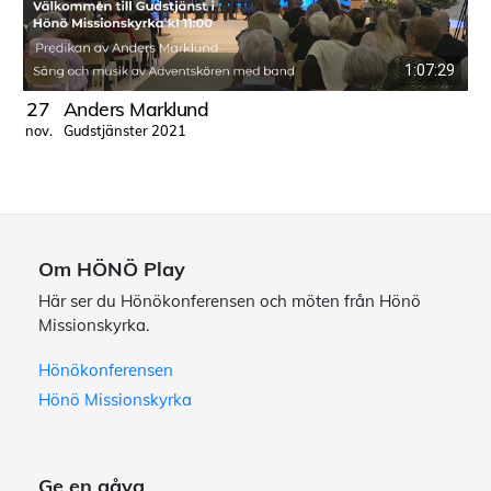
1:07:29
27
Anders Marklund
Gudstjänster 2021
nov.
j
Om HÖNÖ Play
Här ser du Hönökonferensen och möten från Hönö
Missionskyrka.
Hönökonferensen
Hönö Missionskyrka
Ge en gåva