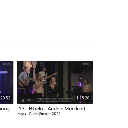
20:52
1:15:28
Pingsten i sitt sammanhang - Gunnar Samuelsson
13
Bibeln - Anders Marklund
30
Gudstjänster 2021
Gudstjänste
mars
jan.