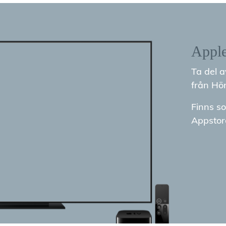
Appl
Ta del 
från Hön
Finns so
Appstor