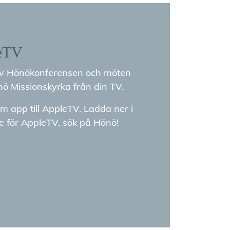
eTV
av Hönökonferensen och möten
ö Missionskyrka från din TV.
m app till AppleTV. Ladda ner i
e för AppleTV, sök på Hönö!