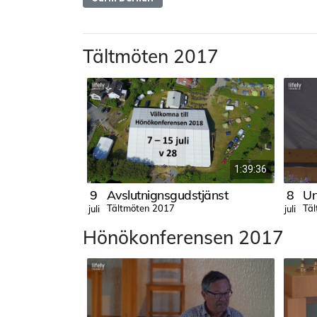
Tältmöten 2017
1:39:36
9
Avslutnignsgudstjänst
8
Tältmöten 2017
Tä
juli
juli
Hönökonferensen 2017