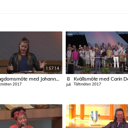
1:57:14
2
Ungdomsmöte med Johanna Buller
8
Kvällsmöte med Carin De
ltmöten 2017
Tältmöten 2017
juli