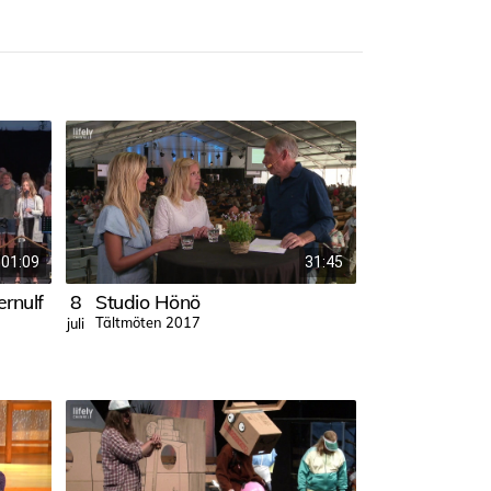
:01:09
31:45
rnulf
8
Studio Hönö
7
Tältmöten 2017
Tältmöten 20
juli
juli