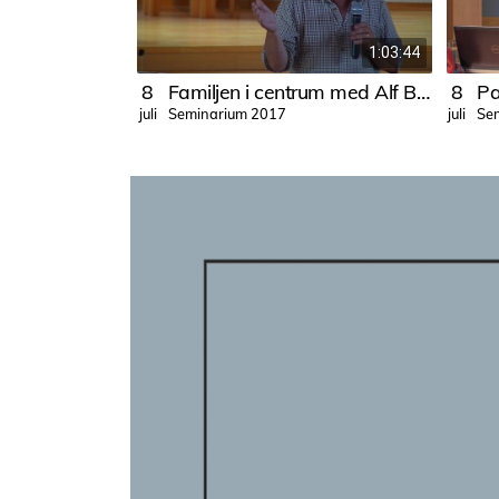
1:03:44
8
Familjen i centrum med Alf B Svensson
8
Seminarium 2017
Se
juli
juli