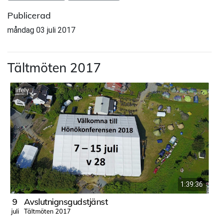
Publicerad
måndag 03 juli 2017
Tältmöten 2017
1:39:36
9
Avslutnignsgudstjänst
Tältmöten 2017
juli
j