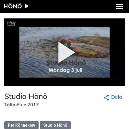
HÖNÖ
Studio Hönö
Dela
Tältmöten 2017
Per Rönneklev
Studio Hönö