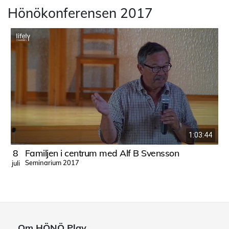
Hönökonferensen 2017
1:03:44
8
Familjen i centrum med Alf B Svensson
Seminarium 2017
juli
j
Om HÖNÖ Play