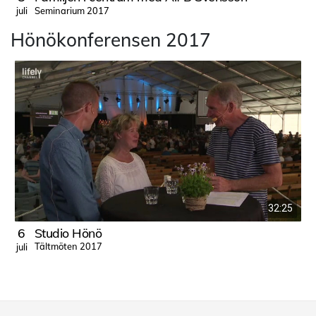
Seminarium 2017
juli
j
Hönökonferensen 2017
32:25
6
Studio Hönö
Tältmöten 2017
juli
j