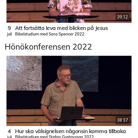
39:12
9
Att fortsätta leva med blicken på Jesus
Bibelstudium med Sara Spencer 2022
juli
j
Hönökonferensen 2022
38:37
4
Hur ska välsignelsen någonsin komma tillbaka
Bibelstudium med Stefan Gustavsson 2022
juli
j