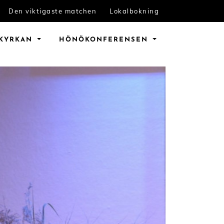
Den viktigaste matchen
Lokalbokning
KYRKAN
HÖNÖ
KONFERENSEN