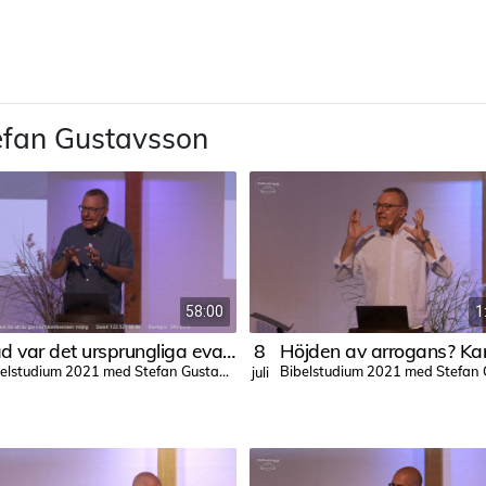
efan Gustavsson
58:00
1
Vad var det ursprungliga evangeliet
8
Bibelstudium 2021 med Stefan Gustavsson
juli