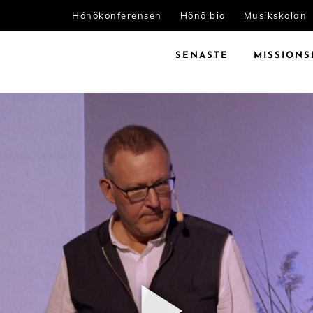
Hönökonferensen
Hönö bio
Musikskolan
SENASTE
MISSIONS