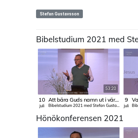
Stefan Gustavsson
Bibelstudium 2021 med St
53:20
10
Att bära Guds namn ut i världen
9
Bibelstudium 2021 med Stefan Gustavsson
juli
juli
Hönökonferensen 2021