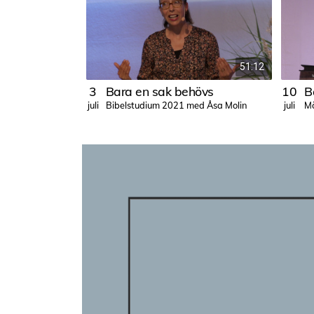
51:12
3
Bara en sak behövs
10
B
Bibelstudium 2021 med Åsa Molin
M
juli
juli