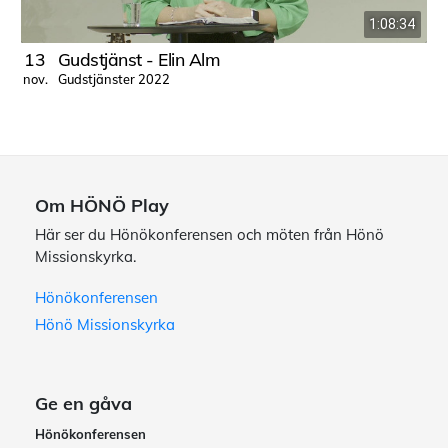
1:08:34
13
Gudstjänst - Elin Alm
Gudstjänster 2022
nov.
a
Om HÖNÖ Play
Här ser du Hönökonferensen och möten från Hönö
Missionskyrka.
Hönökonferensen
Hönö Missionskyrka
Ge en gåva
Hönökonferensen