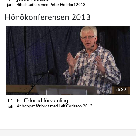
Bibelstudium med Peter Halldorf 2013
juni
j
Hönökonferensen 2013
55:39
11
En förlorad församling
Är hoppet förlorat med Leif Carlsson 2013
juli
j