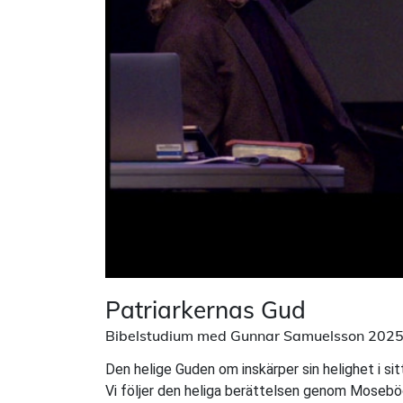
Patriarkernas Gud
Bibelstudium med Gunnar Samuelsson 202
Den helige Guden om inskärper sin helighet i si
Vi följer den heliga berättelsen genom Mosebö