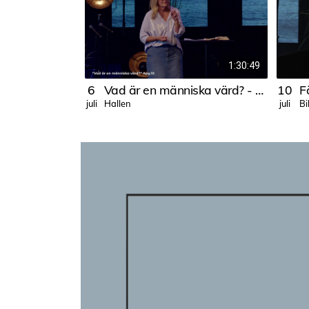
1:30:49
6
Vad är en människa värd? - Anna Ahlström
10
Fö
Hallen
Bi
juli
juli