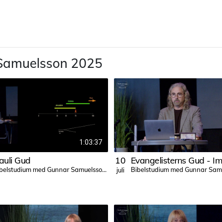
 Samuelsson 2025
1:03:37
auli Gud
10
Bibelstudium med Gunnar Samuelsson 2025
juli