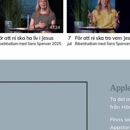
47:34
r att ni ska ha liv i Jesus
7
För att ni ska tro vem Je
belstudium med Sara Spencer 2025
Bibelstudium med Sara Spence
juli
Appl
Ta del 
från Hön
Finns so
Appstor