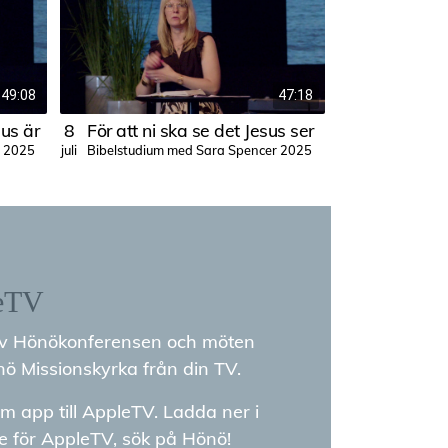
49:08
47:18
sus är
8
För att ni ska se det Jesus ser
7
r 2025
Bibelstudium med Sara Spencer 2025
Hallen
juli
juli
eTV
av Hönökonferensen och möten
ö Missionskyrka från din TV.
m app till AppleTV. Ladda ner i
e för AppleTV, sök på Hönö!