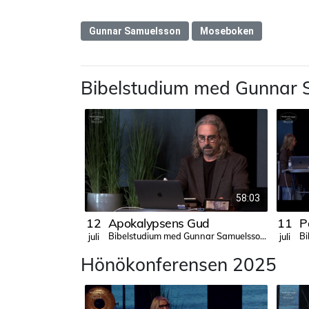
Gunnar Samuelsson
Moseboken
Bibelstudium med Gunnar
58:03
12
Apokalypsens Gud
11
P
Bibelstudium med Gunnar Samuelsson 2025
juli
juli
Hönökonferensen 2025