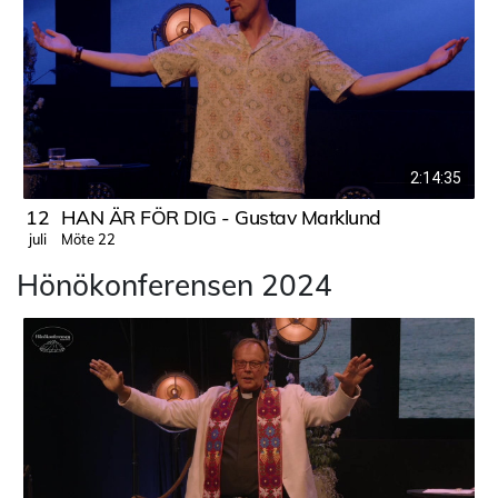
2:14:35
12
HAN ÄR FÖR DIG - Gustav Marklund
Möte 22
juli
j
Hönökonferensen 2024