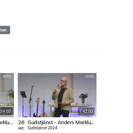
ten
59:00
1:42:00
Gudstjänst - Anders Marklund
26
Gudstjänst - Anders Marklund
14
Gudstjänst 2024
Gudstjänst 
okt.
jan.