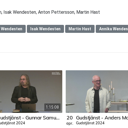
, Isak Wendesten, Anton Pettersson, Martin Hast
k Wendesten
Isak Wendesten
Martin Hast
Annika Wendes
1:15:08
Gudstjänst - Gunnar Samuelsson
20
udstjänst 2024
Gudstjänst 2024
apr.