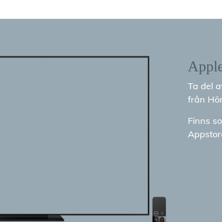
Appl
Ta del 
från Hön
Finns so
Appstor