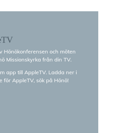
eTV
av Hönökonferensen och möten
ö Missionskyrka från din TV.
m app till AppleTV. Ladda ner i
e för AppleTV, sök på Hönö!