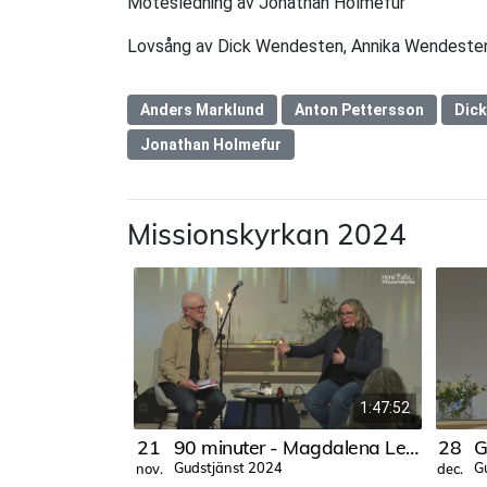
Mötesledning av Jonathan Holmefur
Lovsång av Dick Wendesten, Annika Wendesten
Anders Marklund
Anton Pettersson
Dic
Jonathan Holmefur
Missionskyrkan 2024
1:47:52
21
90 minuter - Magdalena Lennmarken
28
Gudstjänst 2024
G
nov.
dec.